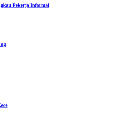
gkau Pekerja Informal
ang
Kece