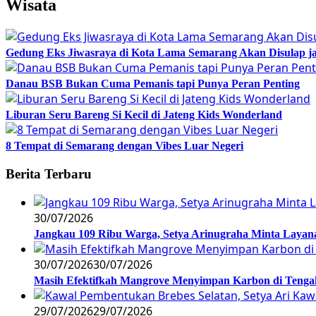
Wisata
Gedung Eks Jiwasraya di Kota Lama Semarang Akan Disulap j
Danau BSB Bukan Cuma Pemanis tapi Punya Peran Penting
Liburan Seru Bareng Si Kecil di Jateng Kids Wonderland
8 Tempat di Semarang dengan Vibes Luar Negeri
Berita Terbaru
30/07/2026
Jangkau 109 Ribu Warga, Setya Arinugraha Minta Layanan
30/07/2026
30/07/2026
Masih Efektifkah Mangrove Menyimpan Karbon di Teng
29/07/2026
29/07/2026