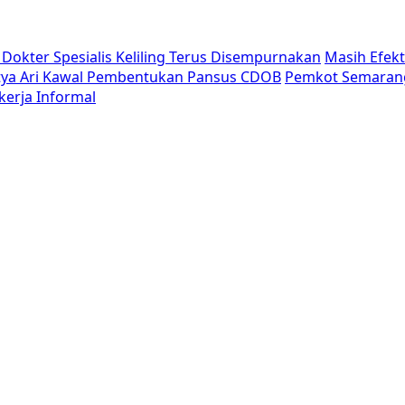
Dokter Spesialis Keliling Terus Disempurnakan
Masih Efek
tya Ari Kawal Pembentukan Pansus CDOB
Pemkot Semaran
erja Informal