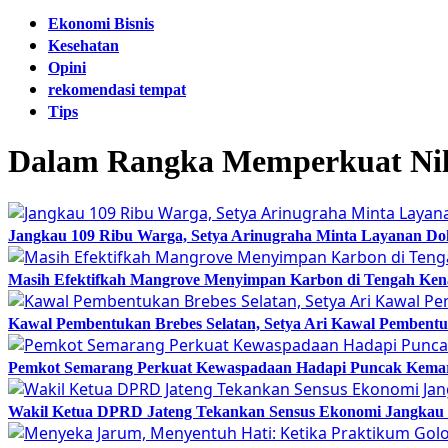
Ekonomi Bisnis
Kesehatan
Opini
rekomendasi tempat
Tips
Dalam Rangka Memperkuat Nila
Jangkau 109 Ribu Warga, Setya Arinugraha Minta Layanan Dokt
Masih Efektifkah Mangrove Menyimpan Karbon di Tengah Ke
Kawal Pembentukan Brebes Selatan, Setya Ari Kawal Pemben
Pemkot Semarang Perkuat Kewaspadaan Hadapi Puncak Kema
Wakil Ketua DPRD Jateng Tekankan Sensus Ekonomi Jangkau 