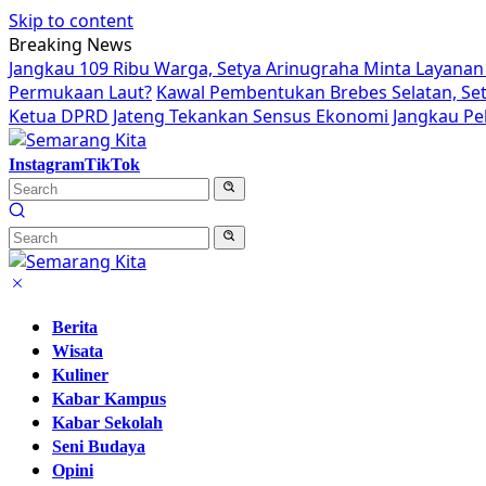
Skip to content
Breaking News
Jangkau 109 Ribu Warga, Setya Arinugraha Minta Layanan 
Permukaan Laut?
Kawal Pembentukan Brebes Selatan, Se
Ketua DPRD Jateng Tekankan Sensus Ekonomi Jangkau Pek
Instagram
TikTok
Berita
Wisata
Kuliner
Kabar Kampus
Kabar Sekolah
Seni Budaya
Opini