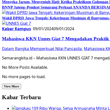
Menyeka Jarum, Menyentuh Hati: Ketika Praktikum Golongan
BNNP Jateng–Pemkot Semarang Perkuat ANANDA BERSINAR, 
Wakil DPRD Jawa Tengah: Kekeringan Musiman di Banyumas-Ci
Kabar Kampus
09/01/2024
09/01/2024
Mahasiswa KKN Unnes Giat 7 Mengadakan Praktik 
Dalam Rangka Memperkuat Nilai Pancasila
,
Mahasiswa KK
Semarangkita.id – Mahasiswa KKN UNNES GIAT 7 mengada
No More Posts Available.
No more pages to load.
View More
Kabar Terbaru