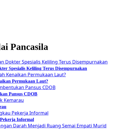
i Pancasila
er Spesialis Keliling Terus Disempurnakan
naikan Permukaan Laut?
tukan Pansus CDOB
rau
Pekerja Informal