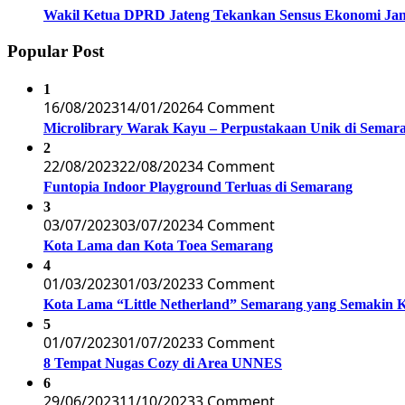
Wakil Ketua DPRD Jateng Tekankan Sensus Ekonomi Jan
Popular Post
1
16/08/2023
14/01/2026
4 Comment
Microlibrary Warak Kayu – Perpustakaan Unik di Semar
2
22/08/2023
22/08/2023
4 Comment
Funtopia Indoor Playground Terluas di Semarang
3
03/07/2023
03/07/2023
4 Comment
Kota Lama dan Kota Toea Semarang
4
01/03/2023
01/03/2023
3 Comment
Kota Lama “Little Netherland” Semarang yang Semakin 
5
01/07/2023
01/07/2023
3 Comment
8 Tempat Nugas Cozy di Area UNNES
6
29/06/2023
11/10/2023
3 Comment