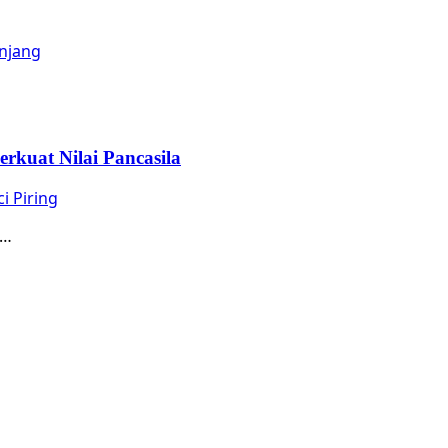
kuat Nilai Pancasila
 Piring
a…