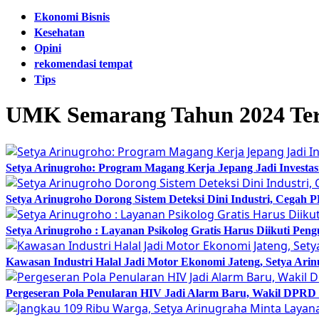
Ekonomi Bisnis
Kesehatan
Opini
rekomendasi tempat
Tips
UMK Semarang Tahun 2024 Tert
Setya Arinugroho: Program Magang Kerja Jepang Jadi Investa
Setya Arinugroho Dorong Sistem Deteksi Dini Industri, Cegah
Setya Arinugroho : Layanan Psikolog Gratis Harus Diikuti Pen
Kawasan Industri Halal Jadi Motor Ekonomi Jateng, Setya 
Pergeseran Pola Penularan HIV Jadi Alarm Baru, Wakil DPRD