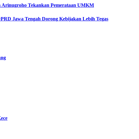
etya Arinugroho Tekankan Pemerataan UMKM
 DPRD Jawa Tengah Dorong Kebijakan Lebih Tegas
ang
Kece