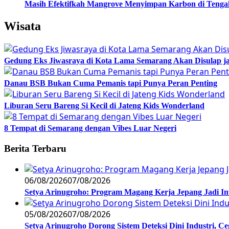
Masih Efektifkah Mangrove Menyimpan Karbon di Teng
Wisata
Gedung Eks Jiwasraya di Kota Lama Semarang Akan Disulap j
Danau BSB Bukan Cuma Pemanis tapi Punya Peran Penting
Liburan Seru Bareng Si Kecil di Jateng Kids Wonderland
8 Tempat di Semarang dengan Vibes Luar Negeri
Berita Terbaru
06/08/2026
07/08/2026
Setya Arinugroho: Program Magang Kerja Jepang Jadi In
05/08/2026
07/08/2026
Setya Arinugroho Dorong Sistem Deteksi Dini Industri, 