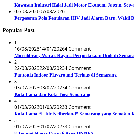
Kawasan Industri Halal Jadi Motor Ekonomi Jateng, S
02/08/2026
07/08/2026
Pergeseran Pola Penularan HIV Jadi Alarm Baru, Wakil
Popular Post
1
16/08/2023
14/01/2026
4 Comment
Microlibrary Warak Kayu – Perpustakaan Unik di Semar
2
22/08/2023
22/08/2023
4 Comment
Funtopia Indoor Playground Terluas di Semarang
3
03/07/2023
03/07/2023
4 Comment
Kota Lama dan Kota Toea Semarang
4
01/03/2023
01/03/2023
3 Comment
Kota Lama “Little Netherland” Semarang yang Semakin 
5
01/07/2023
01/07/2023
3 Comment
8 Tempat Nugas Cozy di Area UNNES