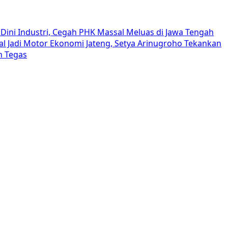
Dini Industri, Cegah PHK Massal Meluas di Jawa Tengah
al Jadi Motor Ekonomi Jateng, Setya Arinugroho Tekankan
h Tegas