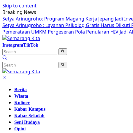
Skip to content
Breaking News
Setya Arinugroho: Program Magang Kerja Jepang Jadi Inv
Setya Arinugroho : Layanan Psikolog Gratis Harus Diikut
Pemerataan UMKM
Pergeseran Pola Penularan HIV Jadi 
Instagram
TikTok
Berita
Wisata
Kuliner
Kabar Kampus
Kabar Sekolah
Seni Budaya
Opini