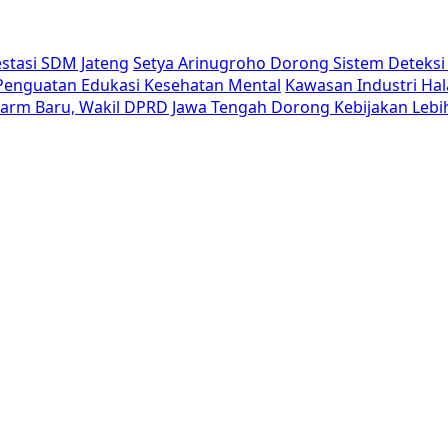
estasi SDM Jateng
Setya Arinugroho Dorong Sistem Deteksi 
i Penguatan Edukasi Kesehatan Mental
Kawasan Industri Hal
Alarm Baru, Wakil DPRD Jawa Tengah Dorong Kebijakan Lebi