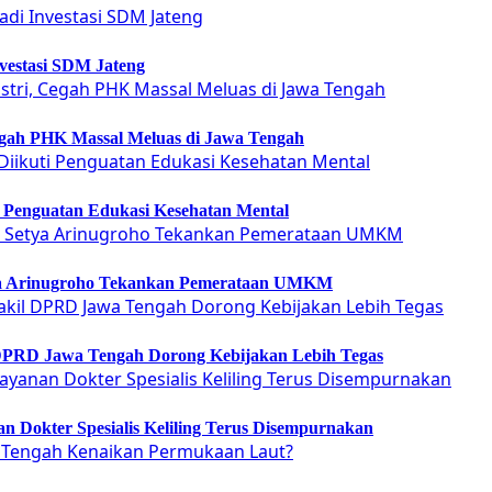
vestasi SDM Jateng
Cegah PHK Massal Meluas di Jawa Tengah
ti Penguatan Edukasi Kesehatan Mental
etya Arinugroho Tekankan Pemerataan UMKM
 DPRD Jawa Tengah Dorong Kebijakan Lebih Tegas
 Dokter Spesialis Keliling Terus Disempurnakan