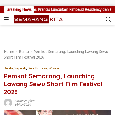
Skip to content
di Jawa, Dubes Prancis Luncurkan Rimbaud Residency dan Pameran 
Breaking News
Home
Berita
Pemkot Semarang, Launching Lawang Sewu
Short Film Festival 2026
Berita
,
Sejarah
,
Seni Budaya
,
Wisata
Pemkot Semarang, Launching
Lawang Sewu Short Film Festival
2026
Adminsmgkita
24/05/2026