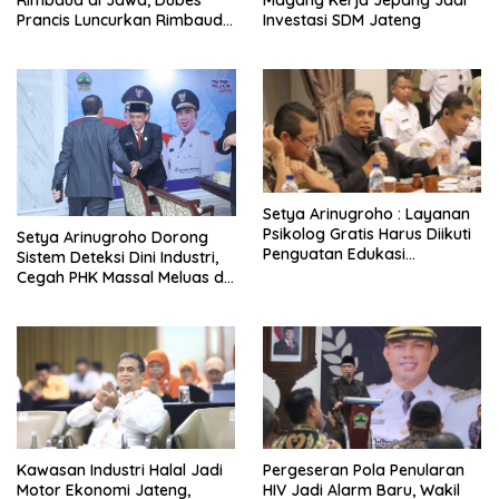
Rimbaud di Jawa, Dubes
Magang Kerja Jepang Jadi
Prancis Luncurkan Rimbaud
Investasi SDM Jateng
Residency dan Pameran di
Kota Lama Semarang
Setya Arinugroho : Layanan
Psikolog Gratis Harus Diikuti
Setya Arinugroho Dorong
Penguatan Edukasi
Sistem Deteksi Dini Industri,
Kesehatan Mental
Cegah PHK Massal Meluas di
Jawa Tengah
Kawasan Industri Halal Jadi
Pergeseran Pola Penularan
Motor Ekonomi Jateng,
HIV Jadi Alarm Baru, Wakil