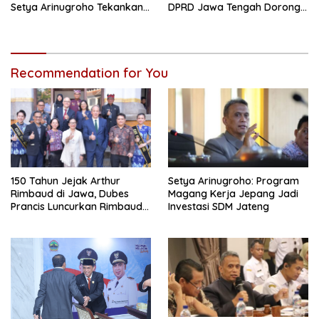
Setya Arinugroho Tekankan
DPRD Jawa Tengah Dorong
Pemerataan UMKM
Kebijakan Lebih Tegas
Recommendation for You
150 Tahun Jejak Arthur
Setya Arinugroho: Program
Rimbaud di Jawa, Dubes
Magang Kerja Jepang Jadi
Prancis Luncurkan Rimbaud
Investasi SDM Jateng
Residency dan Pameran di
Kota Lama Semarang