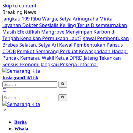
Skip to content
Breaking News
Jangkau 109 Ribu Warga, Setya Arinugraha Minta
Layanan Dokter Spesialis Keliling Terus Disempurnakan
Masih Efektifkah Mangrove Menyimpan Karbon di
Tengah Kenaikan Permukaan Laut?
Kawal Pembentukan
Brebes Selatan, Setya Ari Kawal Pembentukan Pansus
CDOB
Pemkot Semarang Perkuat Kewaspadaan Hadapi
Puncak Kemarau
Wakil Ketua DPRD Jateng Tekankan
Sensus Ekonomi Jangkau Pekerja Informal
Instagram
TikTok
Berita
Wisata